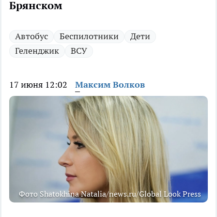
Брянском
Автобус
Беспилотники
Дети
Геленджик
ВСУ
17 июня 12:02
Максим Волков
Фото Shatokhina Natalia/news.ru/Global Look Press