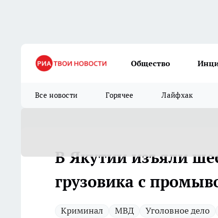
Общество
Инц
Все новости
Горячее
Лайфхак
В Якутии изъяли ше
грузовика с промы
Криминал
МВД
Уголовное дело