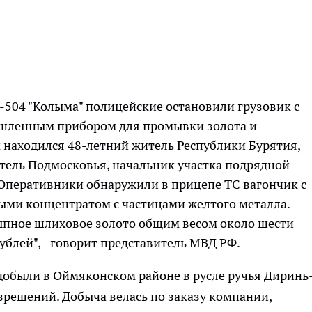
-504 "Колыма" полицейские остановили грузовик с
шленным прибором для промывки золота и
 находился 48-летний житель Республики Бурятия,
тель Подмосковья, начальник участка подрядной
Оперативники обнаружили в прицепе ТС вагончик с
ми концентратом с частицами желтого металла.
сыпное шлиховое золото общим весом около шести
блей", - говорит представитель МВД РФ.
добыли в Оймяконском районе в русле ручья Диринь
решений. Добыча велась по заказу компании,