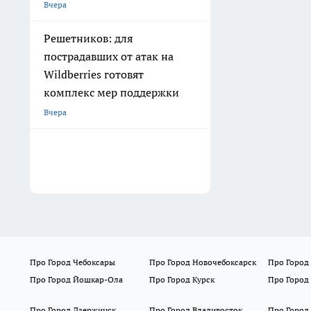
Вчера
Решетников: для
пострадавших от атак на
Wildberries готовят
комплекс мер поддержки
Вчера
Про Город Чебоксары
Про Город Новочебоксарск
Про Город
Про Город Йошкар-Ола
Про Город Курск
Про Город
Про Город Дзержинск
Про Город Владивосток
Про Город