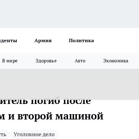
иденты
Армия
Политика
В мире
Здоровье
Авто
Экономика
дитель погиб после
ем и второй машиной
сть
Уголовное дело