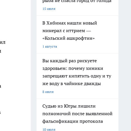
рыба не спасла город от голода
15 июля
В Хибинах нашли новый
минерал с иттрием —
«Кольский ашкрофтин»
бил
1 августа
м
Вы каждый раз рискуете
здоровьем: почему химики
запрещают кипятить одну и ту
же воду в чайнике дважды
а
8 июля
Судью из Югры лишили
в
полномочий после выявленной
фальсификации протокола
10 июля