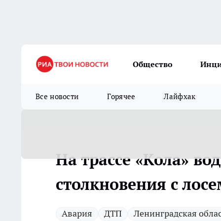
Общество
Инц
Все новости
Горячее
Лайфхак
На трассе «Кола» во
столкновения с лос
Авария
ДТП
Ленинградская обла