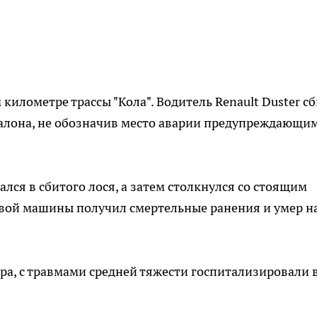
илометре трассы "Кола". Водитель Renault Duster с
салона, не обозначив место аварии предупреждающи
лся в сбитого лося, а затем столкнулся со стоящим
ервой машины получил смертельные ранения и умер н
ира, с травмами средней тяжести госпитализировали 