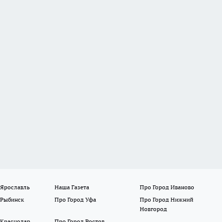
 Ярославль
Наша Газета
Про Город Иваново
 Рыбинск
Про Город Уфа
Про Город Нижний
Новгород
 Краснодар
Про Город Ростов