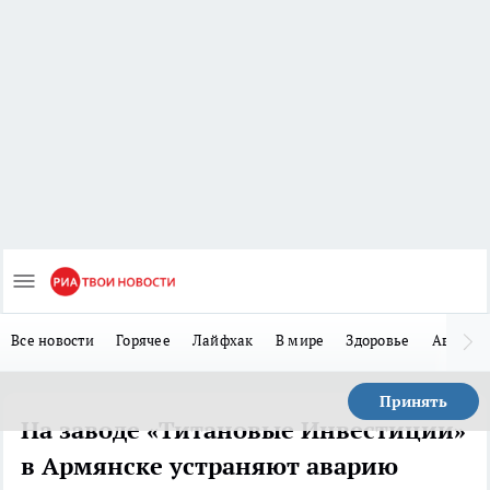
Все новости
Горячее
Лайфхак
В мире
Здоровье
Авто
Принять
На заводе «Титановые Инвестиции»
в Армянске устраняют аварию