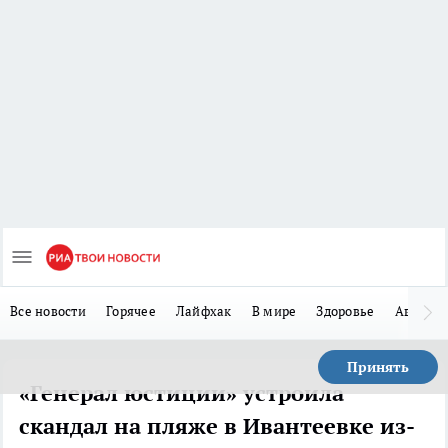
Все новости
Горячее
Лайфхак
В мире
Здоровье
Авто
Принять
«Генерал юстиции» устроила
скандал на пляже в Ивантеевке из-