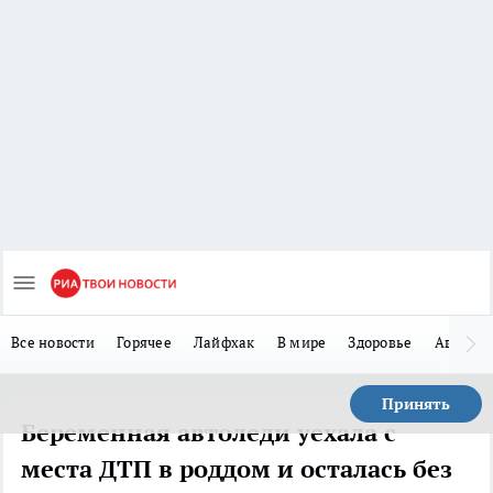
Все новости
Горячее
Лайфхак
В мире
Здоровье
Авто
Принять
Беременная автоледи уехала с
места ДТП в роддом и осталась без