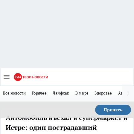
Все новости
Горячее
Лайфхак
В мире
Здоровье
Авто
Принять
Автомобиль въехал в супермаркет в
Истре: один пострадавший