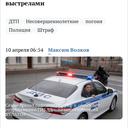
выстрелами
ДТП
Несовершеннолетние
погоня
Полиция
Штраф
10 апреля 06:54
Максим Волков
Семье грозит солидный штраф и общение с
сотрудниками ГИБДД и полицией Алексей
БУЛАТОВ