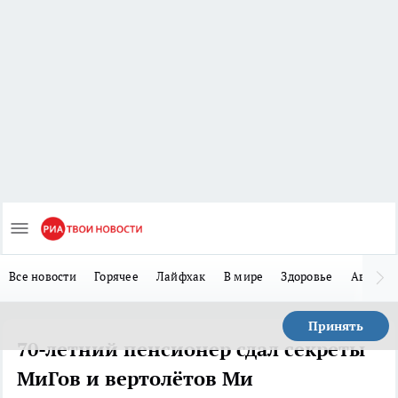
Все новости
Горячее
Лайфхак
В мире
Здоровье
Авто
Принять
70-летний пенсионер сдал секреты
МиГов и вертолётов Ми