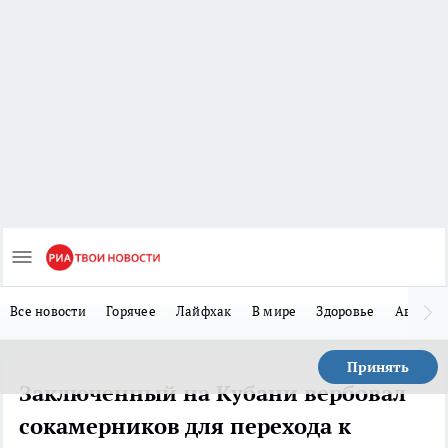
Все новости
Горячее
Лайфхак
В мире
Здоровье
Авто
Принять
Заключенный на Кубани вербовал
сокамерников для перехода к