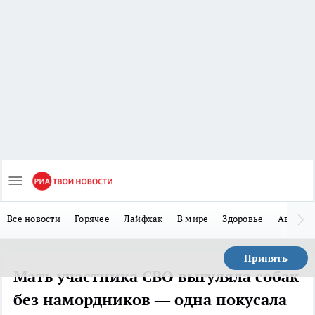
Все новости
Горячее
Лайфхак
В мире
Здоровье
Авто
Принять
Мать участника СВО выгуляла собак
без намордников — одна покусала