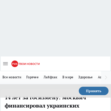
Все новости
Горячее
Лайфхак
В мире
Здоровье
Авто
Принять
14 лет за госизмену: москвич
финансировал украинских