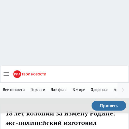
Все новости
Горячее
Лайфхак
В мире
Здоровье
Авто
Принять
18 лет колонии за измену Родине:
экс-полицейский изготовил