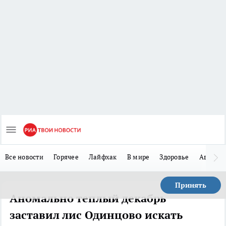
Все новости
Горячее
Лайфхак
В мире
Здоровье
Авто
Принять
Аномально теплый декабрь
заставил лис Одинцово искать