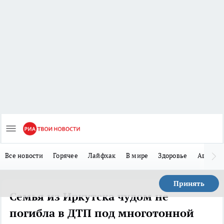
Все новости
Горячее
Лайфхак
В мире
Здоровье
Авто
Принять
Семья из Иркутска чудом не
погибла в ДТП под многотонной