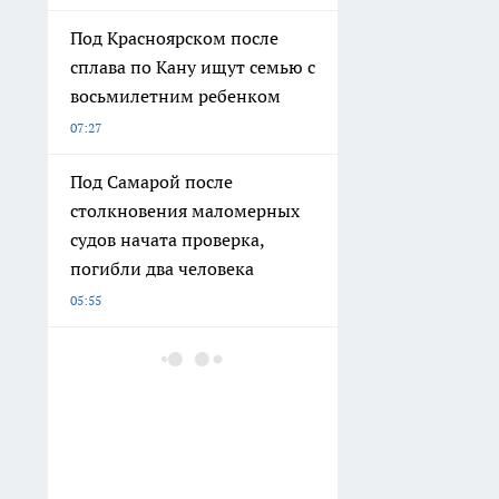
Под Красноярском после
сплава по Кану ищут семью с
восьмилетним ребенком
07:27
Под Самарой после
столкновения маломерных
судов начата проверка,
погибли два человека
05:55
Бутман хочет предложить
Долиной возглавить вокал в
первом джазовом вузе
России
05:28