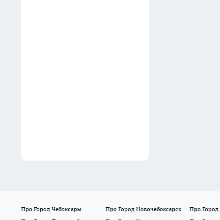
Забыла про шпаклевку и
обои: обновила кухню за
вечер панелями из Чижика
почти за бесценок и без
лишней грязи
05:15
Про Город Чебоксары
Про Город Новочебоксарск
Про Город