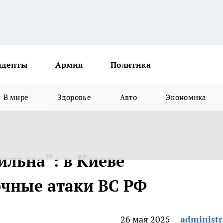
иденты
Армия
Политика
В мире
Здоровье
Авто
Экономика
ильна": в Киеве
очные атаки ВС РФ
26 мая 2025
administr