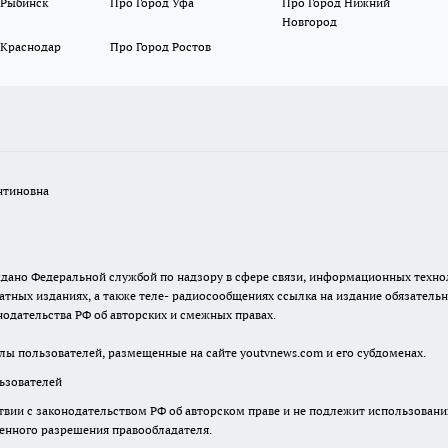
 Рыбинск
Про Город Уфа
Про Город Нижний
Новгород
 Краснодар
Про Город Ростов
нтиновна
. выдано Федеральной службой по надзору в сфере связи, информационных тех
атных изданиях, а также теле- радиосообщениях ссылка на издание обязатель
одательства РФ об авторских и смежных правах.
лы пользователей, размещенные на сайте youtvnews.com и его субдоменах.
зователей
твии с законодательством РФ об авторском праве и не подлежит использовани
менного разрешения правообладателя.