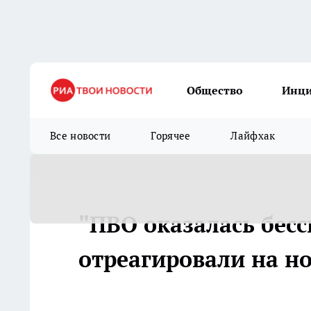
Общество
Инц
Все новости
Горячее
Лайфхак
"ПВО оказалась бесс
отреагировали на н