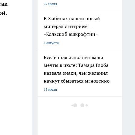
так
27 июля
ой.
В Хибинах нашли новый
минерал с иттрием —
«Кольский ашкрофтин»
1 августа
Вселенная исполнит ваши
мечты в июле: Тамара Глоба
назвала знаки, чьи желания
начнут сбываться мгновенно
15 июля
Ленинград окружен реками и
каналами: историк раскрыл
печальную причину почему
рыба не спасла город от голода