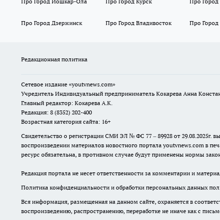
Про Город Йошкар-Ола
Про Город Курск
Про Город
Про Город Дзержинск
Про Город Владивосток
Про Город
Редакционная политика
Сетевое издание
«youtvnews.com»
Учредитель Индивидуальный предприниматель Кокарева Анна Конста
Главный редактор: Кокарева А.К.
Редакция: 8 (8352) 202-400
Возрастная категория сайта: 16+
Свидетельство о регистрации СМИ ЭЛ № ФС 77 – 89928 от 29.08.2025г
воспроизведении материалов новостного портала youtvnews.com в печ
ресурс обязательна, в противном случае будут применены нормы закон
Редакция портала не несет ответственности за комментарии и материа
Политика конфиденциальности и обработки персональных данных поль
Вся информация, размещенная на данном сайте, охраняется в соответс
воспроизведению, распространению, переработке не иначе как с пись