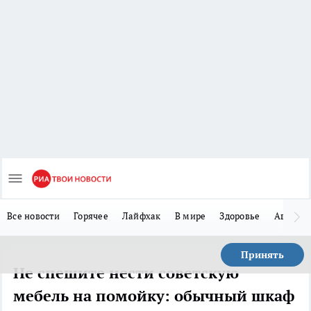
Все новости
Горячее
Лайфхак
В мире
Здоровье
Авто
Принять
Не спешите нести советскую
мебель на помойку: обычный шкаф