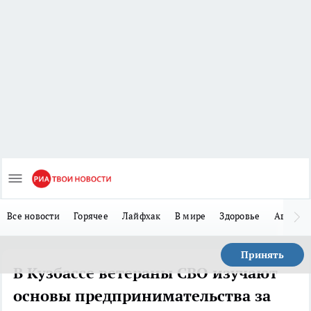
Все новости
Горячее
Лайфхак
В мире
Здоровье
Авто
Принять
В Кузбассе ветераны СВО изучают
основы предпринимательства за