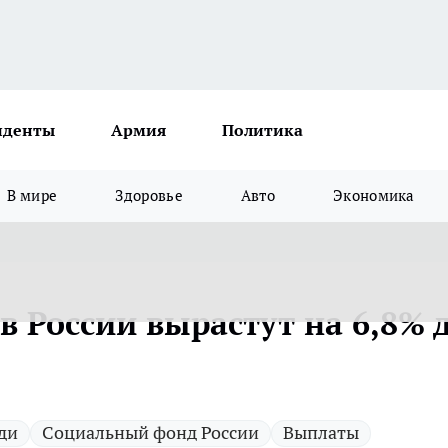
иденты
Армия
Политика
В мире
Здоровье
Авто
Экономика
 России вырастут на 6,8% 
ди
Социальный фонд России
Выплаты