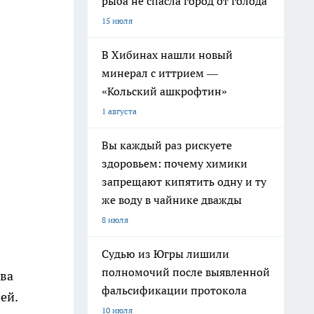
рыба не спасла город от голода
15 июля
В Хибинах нашли новый
минерал с иттрием —
«Кольский ашкрофтин»
1 августа
Вы каждый раз рискуете
здоровьем: почему химики
запрещают кипятить одну и ту
же воду в чайнике дважды
8 июля
Судью из Югры лишили
полномочий после выявленной
тва
фальсификации протокола
ей.
10 июля