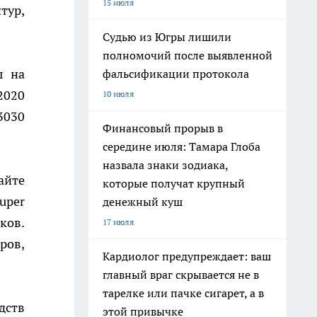
15 июля
тур,
Судью из Югры лишили
полномочий после выявленной
ы на
фальсификации протокола
2020
10 июля
3030
Финансовый прорыв в
середине июля: Тамара Глоба
назвала знаки зодиака,
айте
которые получат крупный
uper
денежный куш
ков.
17 июля
ров,
Кардиолог предупреждает: ваш
главный враг скрывается не в
тарелке или пачке сигарет, а в
дств
этой привычке