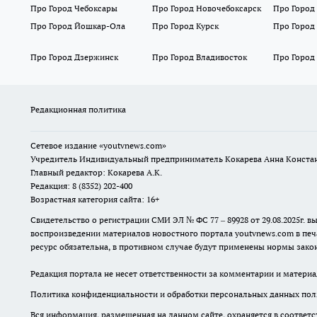
Про Город Чебоксары
Про Город Новочебоксарск
Про Город
Про Город Йошкар-Ола
Про Город Курск
Про Город
Про Город Дзержинск
Про Город Владивосток
Про Город
Редакционная политика
Сетевое издание
«youtvnews.com»
Учредитель Индивидуальный предприниматель Кокарева Анна Конста
Главный редактор: Кокарева А.К.
Редакция: 8 (8352) 202-400
Возрастная категория сайта: 16+
Свидетельство о регистрации СМИ ЭЛ № ФС 77 – 89928 от 29.08.2025г
воспроизведении материалов новостного портала youtvnews.com в печ
ресурс обязательна, в противном случае будут применены нормы закон
Редакция портала не несет ответственности за комментарии и материа
Политика конфиденциальности и обработки персональных данных поль
Вся информация, размещенная на данном сайте, охраняется в соответс