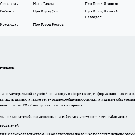
 Ярославль
Наша Газета
Про Город Иваново
 Рыбинск
Про Город Уфа
Про Город Нижний
Новгород
 Краснодар
Про Город Ростов
нтиновна
. выдано Федеральной службой по надзору в сфере связи, информационных тех
атных изданиях, а также теле- радиосообщениях ссылка на издание обязатель
одательства РФ об авторских и смежных правах.
лы пользователей, размещенные на сайте youtvnews.com и его субдоменах.
зователей
твии с законодательством РФ об авторском праве и не подлежит использовани