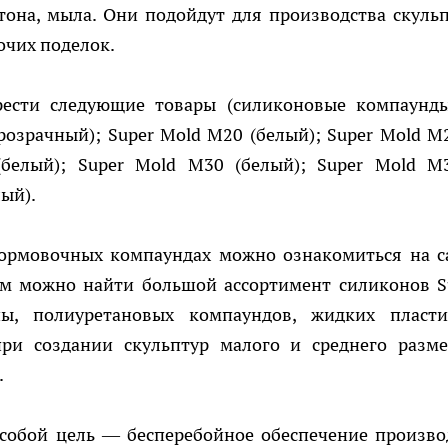
тона, мыла. Они подойдут для производства скульп
очих поделок.
ести следующие товары (силиконовые компаунд
розрачный); Super Mold M20 (белый); Super Mold M
(белый); Super Mold M30 (белый); Super Mold M
ый).
ормовочных компаундах можно ознакомиться на с
ам можно найти большой ассортимент силиконов S
ы, полиуретановых компаундов, жидких пласти
при создании скульптур малого и среднего разме
.
собой цель — бесперебойное обеспечение произво