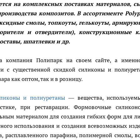
тся на комплексных поставках материалов, с
роизводства композитов. В ассортименте Polyp
сидные смолы, топкоуты, гелькоуты, армиру
орители и отвердители), конструкционные к
оставы, шпатлевки и др.
ла компания Полипарк на своем сайте, а имен
ти с существенной скидкой силиконы и полиурет
ара как оптом, так и в розницу.
иликоны и полиуретаны
— вещества, используем
листике, при реставрации. Формовочные силикон
ьным материалом для создания гибких форм для ли
ного использования и создания всевозможных изд
а, расплавленного парафина, полимерной смолы, во