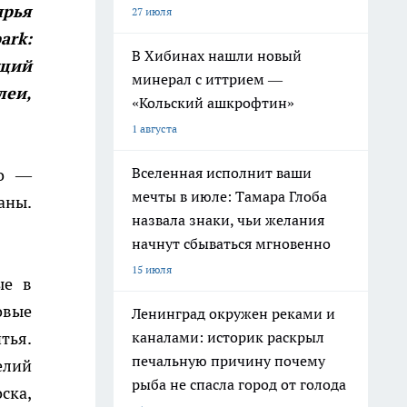
ырья
27 июля
ark:
В Хибинах нашли новый
ющий
минерал с иттрием —
леи,
«Кольский ашкрофтин»
1 августа
Вселенная исполнит ваши
но —
мечты в июле: Тамара Глоба
аны.
назвала знаки, чьи желания
начнут сбываться мгновенно
15 июля
ые в
овые
Ленинград окружен реками и
тья.
каналами: историк раскрыл
печальную причину почему
елий
рыба не спасла город от голода
ска,