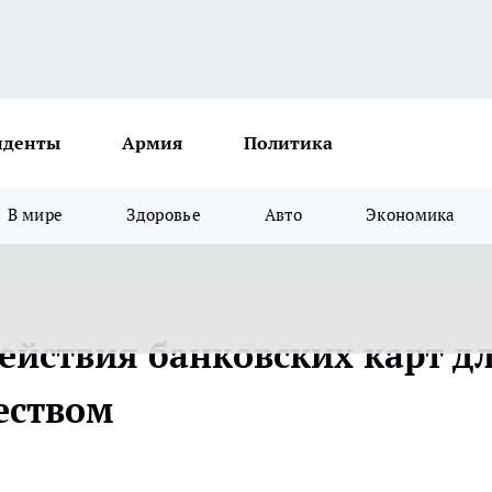
иденты
Армия
Политика
В мире
Здоровье
Авто
Экономика
ействия банковских карт д
еством