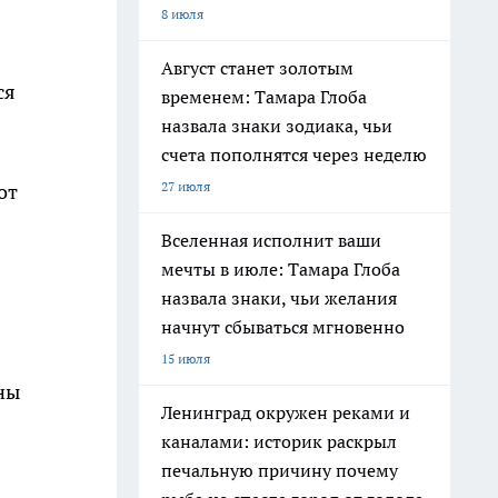
8 июля
Август станет золотым
ся
временем: Тамара Глоба
назвала знаки зодиака, чьи
счета пополнятся через неделю
27 июля
от
Вселенная исполнит ваши
мечты в июле: Тамара Глоба
назвала знаки, чьи желания
начнут сбываться мгновенно
15 июля
ны
Ленинград окружен реками и
каналами: историк раскрыл
печальную причину почему