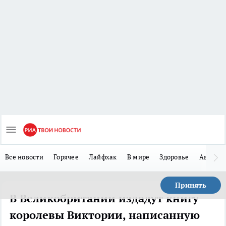
Все новости
Горячее
Лайфхак
В мире
Здоровье
Авто
Принять
В Великобритании издадут книгу
королевы Виктории, написанную