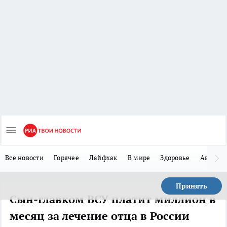
Все новости
Горячее
Лайфхак
В мире
Здоровье
Авто
Принять
Сын-главком ВСУ платит миллион в
месяц за лечение отца в России