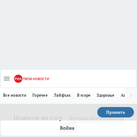
Все новости
Горячее
Лайфхак
В мире
Здоровье
Авто
Принять
Новости по тэгу
Великая Отечественная
Война