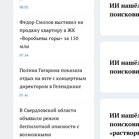
ИИ нашёл
08:02
поискови
Федор Смолов выставил на
продажу квартиру в ЖК
«Воробьевы горы» за 150
млн
07:54
ИИ нашёл
Полина Гагарина показала
поискови
отдых на яхте с концертным
директором в Геленджике
07:41
В Свердловской области
ИИ нашёл
объявили режим
поискови
беспилотной опасности с
«раствори
возможными