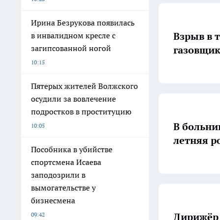
Ирина Безрукова появилась
Взрыв в 
в инвалидном кресле с
загипсованной ногой
газовщик
10:15
Пятерых жителей Волжского
осудили за вовлечение
подростков в проституцию
В больни
10:05
летняя р
Пособника в убийстве
спортсмена Исаева
заподозрили в
вымогательстве у
бизнесмена
Дирижёр 
09:42