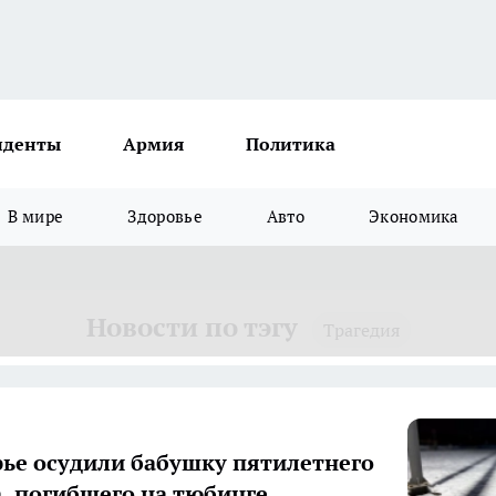
иденты
Армия
Политика
В мире
Здоровье
Авто
Экономика
Новости по тэгу
Трагедия
ье осудили бабушку пятилетнего
, погибшего на тюбинге