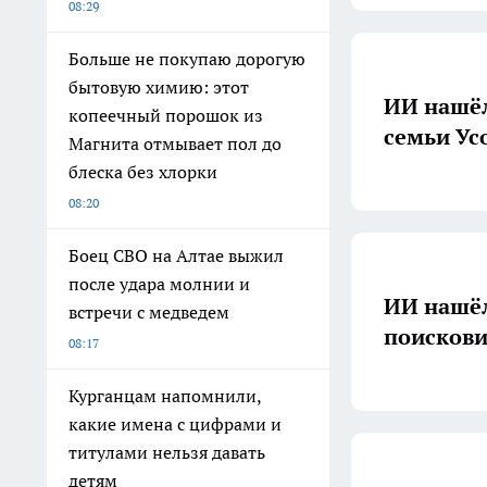
08:29
Больше не покупаю дорогую
бытовую химию: этот
ИИ нашёл
копеечный порошок из
семьи Ус
Магнита отмывает пол до
блеска без хлорки
08:20
Боец СВО на Алтае выжил
после удара молнии и
ИИ нашёл
встречи с медведем
поискови
08:17
Курганцам напомнили,
какие имена с цифрами и
титулами нельзя давать
детям