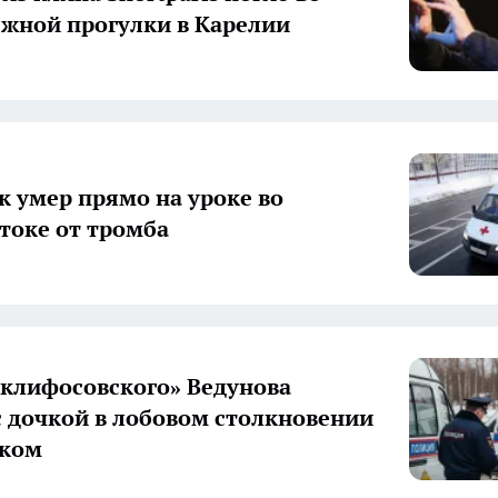
жной прогулки в Карелии
 умер прямо на уроке во
токе от тромба
Склифосовского» Ведунова
с дочкой в лобовом столкновении
иком