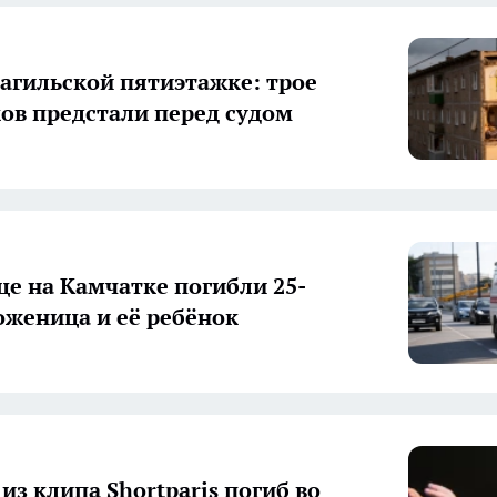
тагильской пятиэтажке: трое
ов предстали перед судом
це на Камчатке погибли 25-
оженица и её ребёнок
из клипа Shortparis погиб во