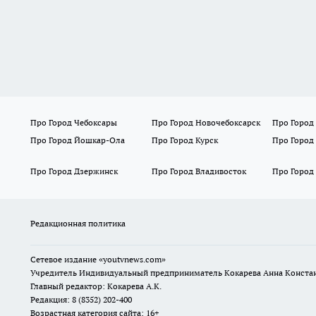
Про Город Чебоксары
Про Город Новочебоксарск
Про Город
Про Город Йошкар-Ола
Про Город Курск
Про Город
Про Город Дзержинск
Про Город Владивосток
Про Город
Редакционная политика
Сетевое издание
«youtvnews.com»
Учредитель Индивидуальный предприниматель Кокарева Анна Конста
Главный редактор: Кокарева А.К.
Редакция: 8 (8352) 202-400
Возрастная категория сайта: 16+