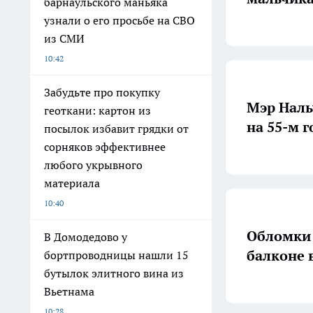
барнаульского маньяка
узнали о его просьбе на СВО
из СМИ
10:42
Забудьте про покупку
Мэр Наль
геоткани: картон из
на 55-м 
посылок избавит грядки от
сорняков эффективнее
любого укрывного
материала
10:40
Обломки 
В Домодедово у
балконе 
бортпроводницы нашли 15
бутылок элитного вина из
Вьетнама
10:28