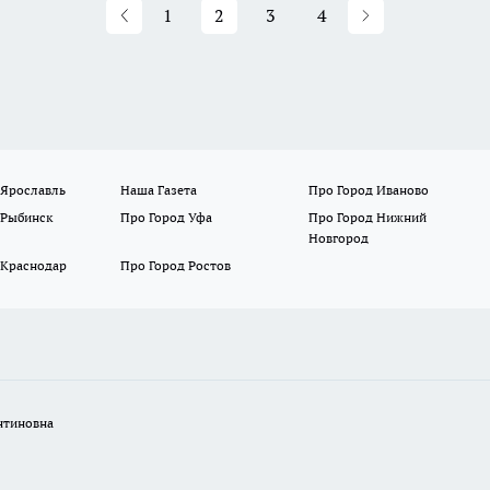
1
2
3
4
 Ярославль
Наша Газета
Про Город Иваново
 Рыбинск
Про Город Уфа
Про Город Нижний
Новгород
 Краснодар
Про Город Ростов
нтиновна