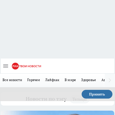
Все новости
Горячее
Лайфхак
В мире
Здоровье
Авто
Принять
Новости по тэгу
Тельцы