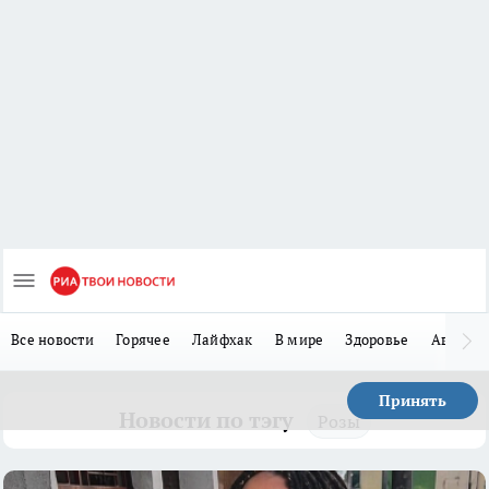
Все новости
Горячее
Лайфхак
В мире
Здоровье
Авто
Принять
Новости по тэгу
Розы