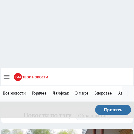
Все новости
Горячее
Лайфхак
В мире
Здоровье
Авто
Принять
Новости по тэгу
Образование