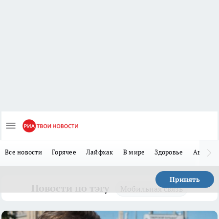
Все новости
Горячее
Лайфхак
В мире
Здоровье
Авто
Принять
Новости по тэгу
Мобильная связь