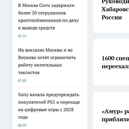
Руководи
В Москва Сити задержали
Хабаровс
более 20 сотрудников
России
криптообменников по делу
о выводе средств
07:15
На вокзалах Москвы и во
1600 спе
Внуково хотят ограничить
работу нелегальных
переехал
таксистов
07:03
Sony начала предупреждать
покупателей PS5 о переходе
на цифровые игры с 2028
«Амур» р
года
приблизи
06:55