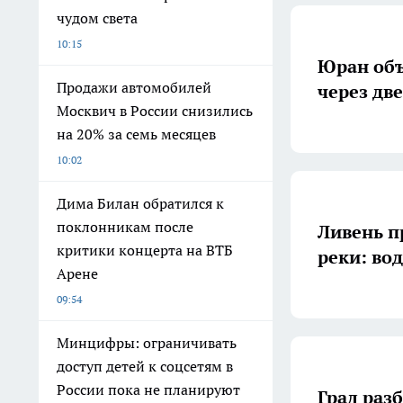
чудом света
10:15
Юран объ
Продажи автомобилей
через дв
Москвич в России снизились
на 20% за семь месяцев
10:02
Дима Билан обратился к
поклонникам после
Ливень п
критики концерта на ВТБ
реки: во
Арене
09:54
Минцифры: ограничивать
доступ детей к соцсетям в
России пока не планируют
Град раз