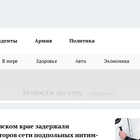
иденты
Армия
Политика
В мире
Здоровье
Авто
Экономика
Новости по тэгу
Хабаровск
вском крае задержали
торов сети подпольных интим-