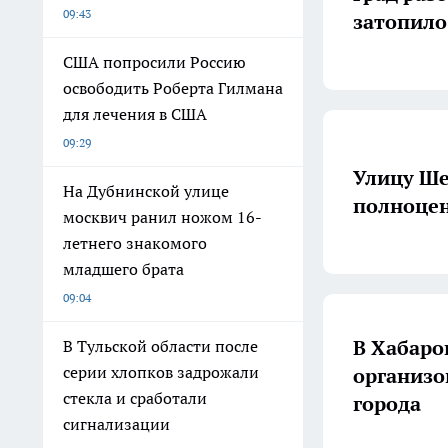
09:43
затопило
США попросили Россию
освободить Роберта Гилмана
для лечения в США
09:29
Улицу Ше
На Дубнинской улице
полноцен
москвич ранил ножом 16-
летнего знакомого
младшего брата
09:04
В Хабаро
В Тульской области после
серии хлопков задрожали
организо
стекла и сработали
города
сигнализации