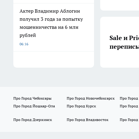
Актер Владимир Аблогин
получил 3 года за попытку
мошенничества на 6 млн
рублей
Sale и Pr
06:16
переписы
Про Город Чебоксары
Про Город Новочебоксарск
Про Город
Про Город Йошкар-Ола
Про Город Курск
Про Город
Про Город Дзержинск
Про Город Владивосток
Про Город