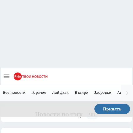
Все новости
Горячее
Лайфхак
В мире
Здоровье
Авто
Принять
Новости по тэгу
ЧП