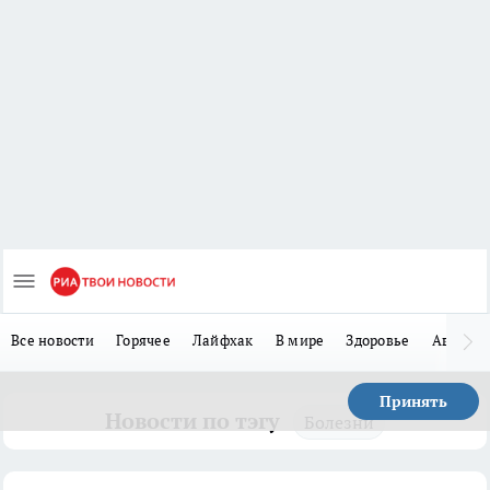
Все новости
Горячее
Лайфхак
В мире
Здоровье
Авто
Принять
Новости по тэгу
Болезни