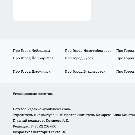
Про Город Чебоксары
Про Город Новочебоксарск
Про Город
Про Город Йошкар-Ола
Про Город Курск
Про Город
Про Город Дзержинск
Про Город Владивосток
Про Город
Редакционная политика
Сетевое издание
«youtvnews.com»
Учредитель Индивидуальный предприниматель Кокарева Анна Конста
Главный редактор: Кокарева А.К.
Редакция: 8 (8352) 202-400
Возрастная категория сайта: 16+