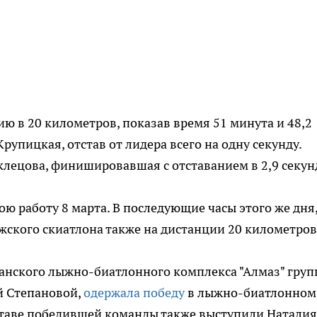
 в 20 километров, показав время 51 минута и 48,2
рупицкая, отстав от лидера всего на одну секунду.
лецова, финишировавшая с отставанием в 2,9 секун
 работу 8 марта. В последующие часы этого же дня,
жского скиатлона также на дистанции 20 километров
анского лыжно-биатлонного комплекса "Алмаз" груп
й Степановой,
одержала победу
в лыжно-биатлонном
оставе победившей команды также выступили Наталия