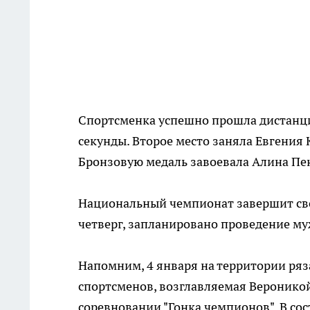
Спортсменка успешно прошла дистанцию
секунды. Второе место заняла Евгения К
Бронзовую медаль завоевала Алина Пек
Национальный чемпионат завершит свою
четверг, запланировано проведение му
Напомним, 4 января на территории ряз
спортсменов, возглавляемая Веронико
соревновании "Гонка чемпионов". В с