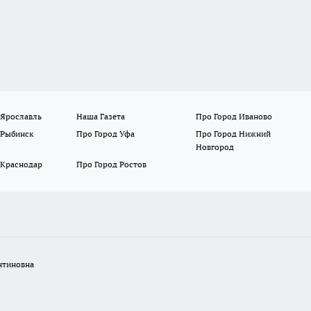
 Ярославль
Наша Газета
Про Город Иваново
 Рыбинск
Про Город Уфа
Про Город Нижний
Новгород
 Краснодар
Про Город Ростов
нтиновна