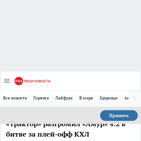
Все новости
Горячее
Лайфхак
В мире
Здоровье
Авто
Принять
«Трактор» разгромил «Амур» 4:2 в
битве за плей-офф КХЛ