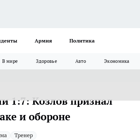
иденты
Армия
Политика
В мире
Здоровье
Авто
Экономика
и 1:7: Козлов признал
аке и обороне
вма
Тренер