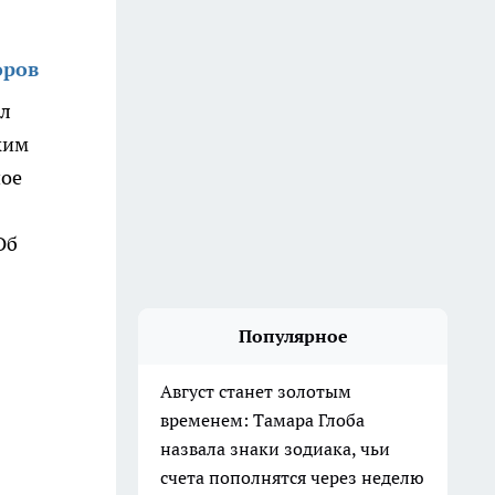
оров
ал
ким
шое
Об
Популярное
Август станет золотым
временем: Тамара Глоба
назвала знаки зодиака, чьи
счета пополнятся через неделю