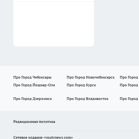
Про Город Чебоксары
Про Город Новочебоксарск
Про Город
Про Город Йошкар-Ола
Про Город Курск
Про Город
Про Город Дзержинск
Про Город Владивосток
Про Город
Редакционная политика
Сетевое издание
«youtvnews.com»