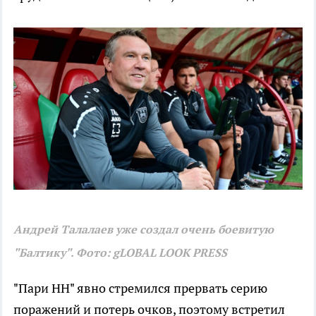
Андрей Талалаев уже создал очень боевитую
"Балтику". Фото: gLOBAL LOOK PRESS
"Пари НН" явно стремился прервать серию
поражений и потерь очков, поэтому встретил