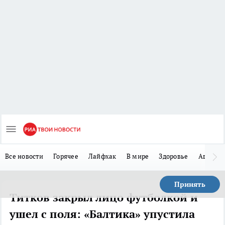
Все новости
Горячее
Лайфхак
В мире
Здоровье
Авто
Принять
Титков закрыл лицо футболкой и
ушел с поля: «Балтика» упустила