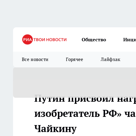
Общество
Инц
Все новости
Горячее
Лайфхак
Путин присвоил наг
изобретатель РФ» ч
Чайкину