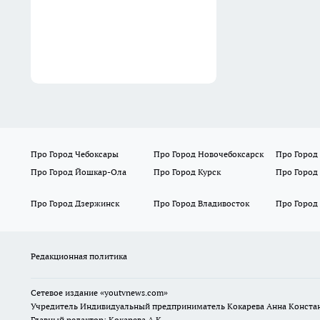
Про Город Чебоксары
Про Город Новочебоксарск
Про Город
Про Город Йошкар-Ола
Про Город Курск
Про Город
Про Город Дзержинск
Про Город Владивосток
Про Город
Редакционная политика
Сетевое издание
«youtvnews.com»
Учредитель Индивидуальный предприниматель Кокарева Анна Конста
Главный редактор: Кокарева А.К.