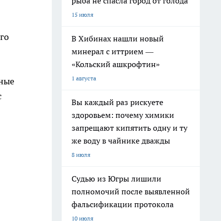
рыба не спасла город от голода
15 июля
его
В Хибинах нашли новый
минерал с иттрием —
«Кольский ашкрофтин»
1 августа
ьные
с
Вы каждый раз рискуете
здоровьем: почему химики
запрещают кипятить одну и ту
же воду в чайнике дважды
8 июля
Судью из Югры лишили
полномочий после выявленной
фальсификации протокола
10 июля