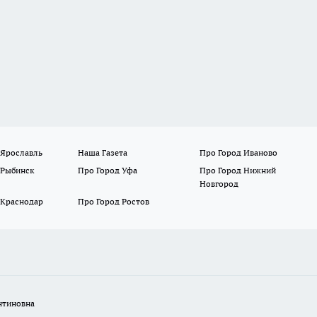
 Ярославль
Наша Газета
Про Город Иваново
 Рыбинск
Про Город Уфа
Про Город Нижний
Новгород
 Краснодар
Про Город Ростов
нтиновна