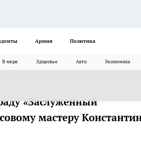
иденты
Армия
Политика
В мире
Здоровье
Авто
Экономика
раду «Заслуженный
асовому мастеру Константи