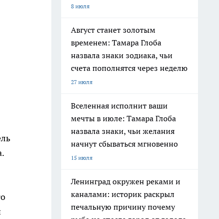
8 июля
Август станет золотым
временем: Тамара Глоба
назвала знаки зодиака, чьи
счета пополнятся через неделю
27 июля
Вселенная исполнит ваши
мечты в июле: Тамара Глоба
назвала знаки, чьи желания
ель
начнут сбываться мгновенно
.
15 июля
Ленинград окружен реками и
каналами: историк раскрыл
то
печальную причину почему
и