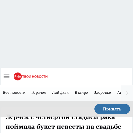
Все новости
Горячее
Лайфхак
В мире
Здоровье
Авто
Принять
Лерчек с четвертой стадией рака
поймала букет невесты на свадьбе