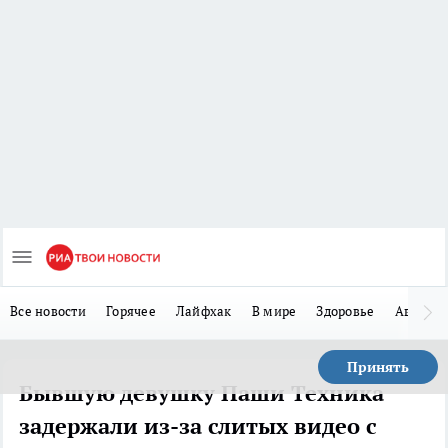
Все новости
Горячее
Лайфхак
В мире
Здоровье
Авто
Принять
Бывшую девушку Паши Техника
задержали из-за слитых видео с