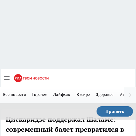
Все новости
Горячее
Лайфхак
В мире
Здоровье
Авто
Принять
Цискаридзе поддержал Шаламе:
современный балет превратился в