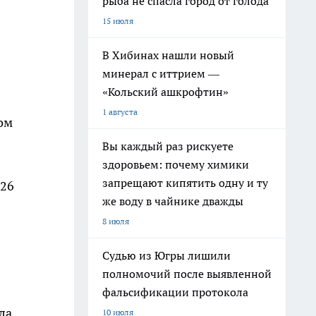
рыба не спасла город от голода
15 июля
В Хибинах нашли новый
минерал с иттрием —
«Кольский ашкрофтин»
1 августа
ом
Вы каждый раз рискуете
здоровьем: почему химики
запрещают кипятить одну и ту
 26
же воду в чайнике дважды
8 июля
Судью из Югры лишили
полномочий после выявленной
фальсификации протокола
ла
10 июля