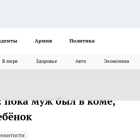
иденты
Армия
Политика
В мире
Здоровье
Авто
Экономика
 пока муж был в коме,
ебёнок
енитости