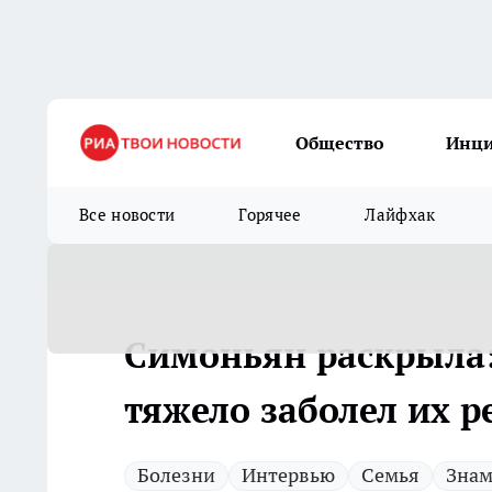
Общество
Инц
Все новости
Горячее
Лайфхак
Симоньян раскрыла:
тяжело заболел их р
Болезни
Интервью
Семья
Знам