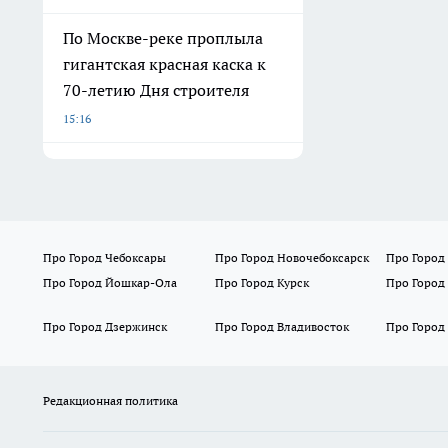
По Москве-реке проплыла
гигантская красная каска к
70-летию Дня строителя
15:16
Про Город Чебоксары
Про Город Новочебоксарск
Про Город
Про Город Йошкар-Ола
Про Город Курск
Про Город
Про Город Дзержинск
Про Город Владивосток
Про Город
Редакционная политика