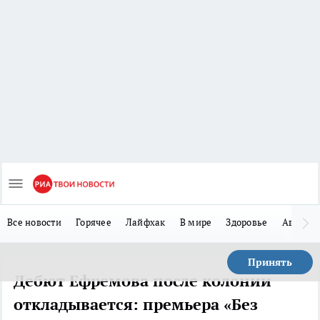
Все новости
Горячее
Лайфхак
В мире
Здоровье
Авто
Принять
Дебют Ефремова после колонии
откладывается: премьера «Без