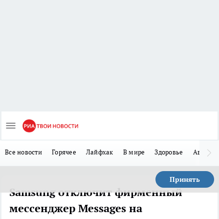
Все новости
Горячее
Лайфхак
В мире
Здоровье
Авто
Принять
Samsung отключит фирменный
мессенджер Messages на