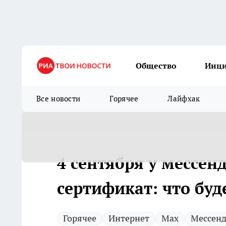
Общество
Инц
Все новости
Горячее
Лайфхак
4 сентября у мессен
сертификат: что буд
Горячее
Интернет
Max
Мессен