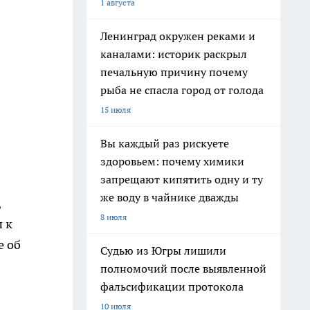
1 августа
Ленинград окружен реками и
каналами: историк раскрыл
печальную причину почему
рыба не спасла город от голода
15 июля
Вы каждый раз рискуете
здоровьем: почему химики
запрещают кипятить одну и ту
же воду в чайнике дважды
,
8 июля
 к
е об
Судью из Югры лишили
я
полномочий после выявленной
фальсификации протокола
10 июля