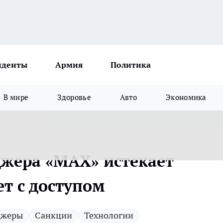
иденты
Армия
Политика
В мире
Здоровье
Авто
Экономика
джера «MAX» истекает
ет с доступом
джеры
Санкции
Технологии