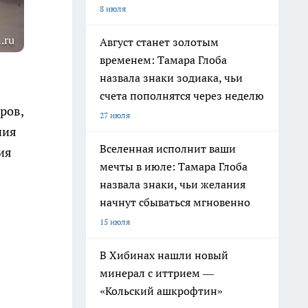
8 июля
.ru
Август станет золотым
временем: Тамара Глоба
назвала знаки зодиака, чьи
счета пополнятся через неделю
ров,
27 июля
ния
Вселенная исполнит ваши
ия
мечты в июле: Тамара Глоба
назвала знаки, чьи желания
начнут сбываться мгновенно
15 июля
В Хибинах нашли новый
минерал с иттрием —
«Кольский ашкрофтин»