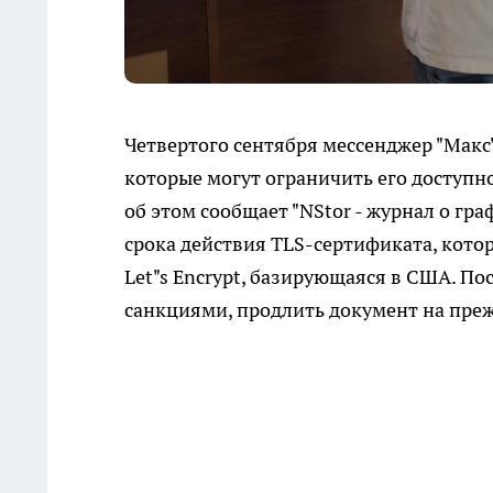
Четвертого сентября мессенджер "Макс
которые могут ограничить его доступн
об этом сообщает "NStor - журнал о гр
срока действия TLS-сертификата, кото
Let"s Encrypt, базирующаяся в США. П
санкциями, продлить документ на преж