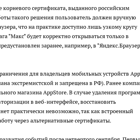
е корневого сертификата, выданного российским
оты такого решения пользователь должен вручную
узера, что на практике доступно лишь узкому кругу
ага "Макс" будет корректно открываться только в
предустановлен заранее, например, в "Яндекс.Браузер
раничения для владельцев мобильных устройств App
ана экстремистской и запрещена в РФ). Ранее комп
ьного магазина AppStore. В случае удаления програ
вторизации в веб-интерфейсе, восстановить
нет практически невозможно, так как встроенный
работу через альтернативные сертификаты.
развития событий после четвертого сентября. Перв