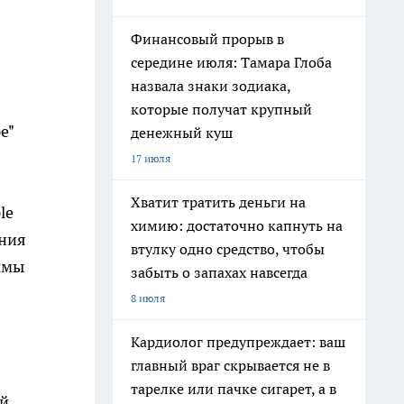
Финансовый прорыв в
середине июля: Тамара Глоба
назвала знаки зодиака,
которые получат крупный
е"
денежный куш
17 июля
Хватит тратить деньги на
le
химию: достаточно капнуть на
ания
втулку одно средство, чтобы
ммы
забыть о запахах навсегда
8 июля
Кардиолог предупреждает: ваш
главный враг скрывается не в
тарелке или пачке сигарет, а в
ый