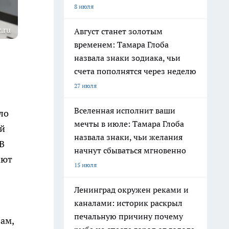
8 июля
.ru
Август станет золотым
временем: Тамара Глоба
назвала знаки зодиака, чьи
счета пополнятся через неделю
27 июля
Вселенная исполнит ваши
ло
мечты в июле: Тамара Глоба
ий
назвала знаки, чьи желания
В
начнут сбываться мгновенно
ают
15 июля
Ленинград окружен реками и
каналами: историк раскрыл
печальную причину почему
ам,