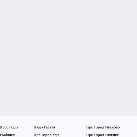
 Ярославль
Наша Газета
Про Город Иваново
 Рыбинск
Про Город Уфа
Про Город Нижний