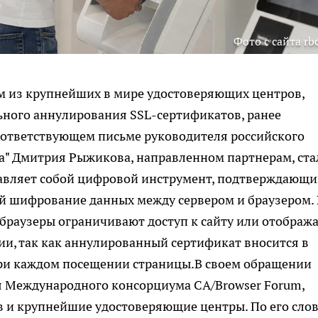
Фото с сайта rbc
им из крупнейших в мире удостоверяющих центров,
ьного аннулирования SSL-сертификатов, ранее
ответствующем письме руководителя российского
а" Дмитрия Рыжикова, направленном партнерам, ста
тавляет собой цифровой инструмент, подтверждающ
й шифрование данных между сервером и браузером. 
браузеры ограничивают доступ к сайту или отображ
и, так как аннулированный сертификат вносится в
ри каждом посещении страницы.В своем обращении
я Международного консорциума CA/Browser Forum,
 и крупнейшие удостоверяющие центры. По его слов