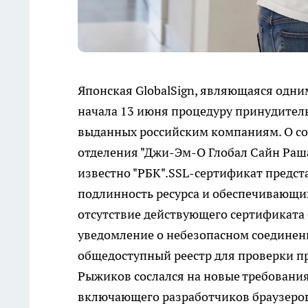
Японская GlobalSign, являющаяся одн
начала 13 июня процедуру принудител
выданных российским компаниям. О со
отделения "Джи-Эм-О Глобал Сайн Раш
известно "РБК".SSL-сертификат предс
подлинность ресурса и обеспечивающи
отсутствие действующего сертификата 
уведомление о небезопасном соединени
общедоступный реестр для проверки п
Рыжиков сослался на новые требовани
включающего разработчиков браузеров