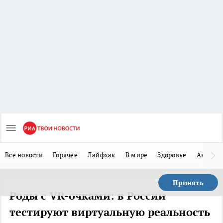
Все новости
Горячее
Лайфхак
В мире
Здоровье
Авто
Принять
Роды с VR-очками: в России
тестируют виртуальную реальность