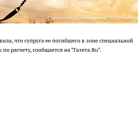
Станислав Красильников/РИА Новости
ила, что супруга ее погибшего в зоне специальной
по расчету, сообщается на "Газета.Ru".