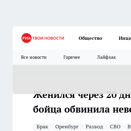
Общество
Инц
Все новости
Горячее
Лайфхак
Женился через 20 дн
бойца обвинила неве
Брак
Оренбург
Развод
СВО
В