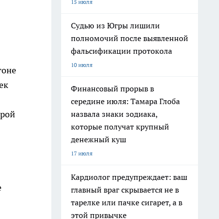
15 июля
Судью из Югры лишили
полномочий после выявленной
фальсификации протокола
10 июля
гоне
ек
Финансовый прорыв в
середине июля: Тамара Глоба
орой
назвала знаки зодиака,
которые получат крупный
денежный куш
17 июля
Кардиолог предупреждает: ваш
е
главный враг скрывается не в
тарелке или пачке сигарет, а в
этой привычке