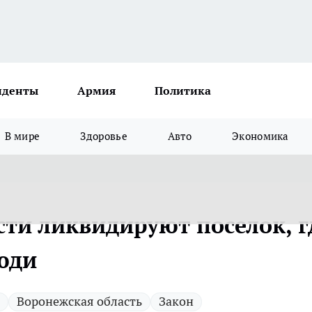
иденты
Армия
Политика
В мире
Здоровье
Авто
Экономика
сти ликвидируют поселок, г
люди
Воронежская область
Закон