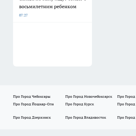
восьмилетним ребенком
07:27
Про Город Чебоксары
Про Город Новочебоксарск
Про Город
Про Город Йошкар-Ола
Про Город Курск
Про Город
Про Город Дзержинск
Про Город Владивосток
Про Город