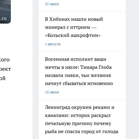
27 июля
.ru
В Хибинах нашли новый
минерал с иттрием —
«Кольский ашкрофтин»
1 августа
Вселенная исполнит ваши
кого
мечты в июле: Тамара Глоба
оект
назвала знаки, чьи желания
ой
начнут сбываться мгновенно
15 июля
Ленинград окружен реками и
каналами: историк раскрыл
печальную причину почему
рыба не спасла город от голода