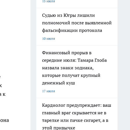
15 июля
Судью из Югры лишили
полномочий после выявленной
фальсификации протокола
10 июля
Финансовый прорыв в
середине июля: Тамара Глоба
назвала знаки зодиака,
которые получат крупный
е
денежный куш
х
17 июля
а к
Кардиолог предупреждает: ваш
главный враг скрывается не в
иона
тарелке или пачке сигарет, а в
этой привычке