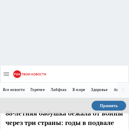
Все новости
Горячее
Лайфхак
В мире
Здоровье
Авто
Принять
88-летняя бабушка бежала от войны
через три страны: годы в подвале