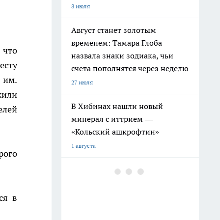
8 июля
Август станет золотым
временем: Тамара Глоба
 что
назвала знаки зодиака, чьи
есту
счета пополнятся через неделю
 им.
27 июля
жили
В Хибинах нашли новый
елей
минерал с иттрием —
«Кольский ашкрофтин»
1 августа
рого
Вселенная исполнит ваши
мечты в июле: Тамара Глоба
назвала знаки, чьи желания
ся в
начнут сбываться мгновенно