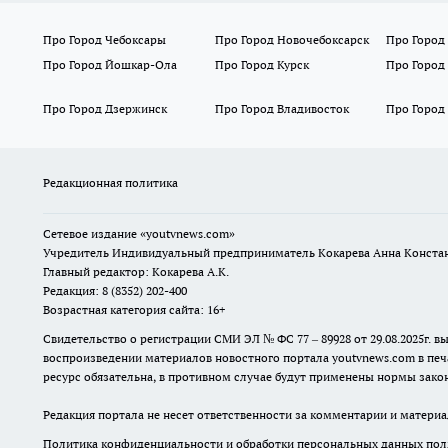
Про Город Чебоксары
Про Город Новочебоксарск
Про Город
Про Город Йошкар-Ола
Про Город Курск
Про Город
Про Город Дзержинск
Про Город Владивосток
Про Город
Редакционная политика
Сетевое издание
«youtvnews.com»
Учредитель Индивидуальный предприниматель Кокарева Анна Конста
Главный редактор: Кокарева А.К.
Редакция: 8 (8352) 202-400
Возрастная категория сайта: 16+
Свидетельство о регистрации СМИ ЭЛ № ФС 77 – 89928 от 29.08.2025г
воспроизведении материалов новостного портала youtvnews.com в печ
ресурс обязательна, в противном случае будут применены нормы закон
Редакция портала не несет ответственности за комментарии и материа
Политика конфиденциальности и обработки персональных данных поль