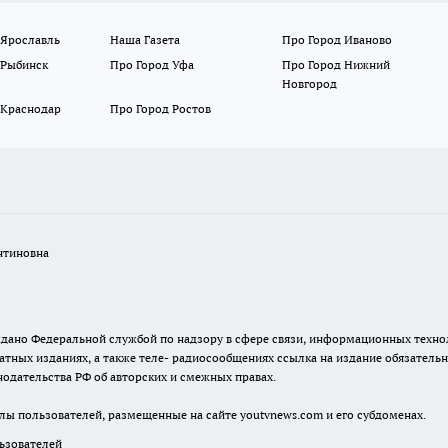
 Ярославль
Наша Газета
Про Город Иваново
 Рыбинск
Про Город Уфа
Про Город Нижний
Новгород
 Краснодар
Про Город Ростов
нтиновна
. выдано Федеральной службой по надзору в сфере связи, информационных тех
атных изданиях, а также теле- радиосообщениях ссылка на издание обязатель
одательства РФ об авторских и смежных правах.
лы пользователей, размещенные на сайте youtvnews.com и его субдоменах.
зователей